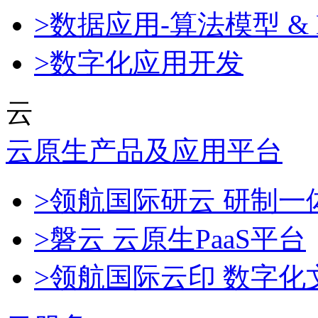
>数据应用-算法模型 & 
>数字化应用开发
云
云原生产品及应用平台
>领航国际研云 研制
>磐云 云原生PaaS平台
>领航国际云印 数字化