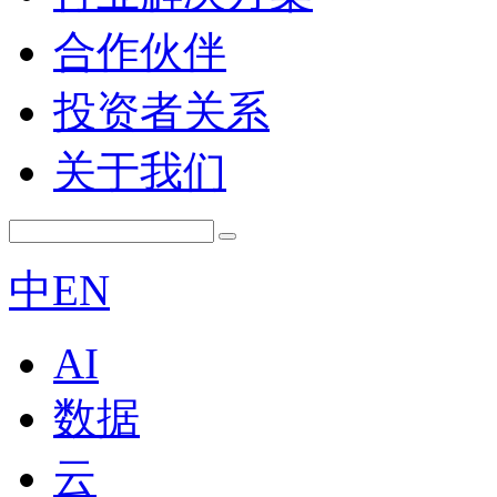
合作伙伴
投资者关系
关于我们
中
EN
AI
数据
云