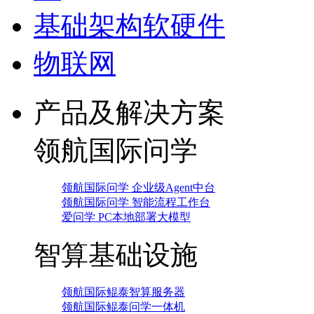
基础架构软硬件
物联网
产品及解决方案
领航国际问学
领航国际问学 企业级Agent中台
领航国际问学 智能流程工作台
爱问学 PC本地部署大模型
智算基础设施
领航国际鲲泰智算服务器
领航国际鲲泰问学一体机