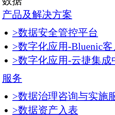
数据
产品及解决方案
>数据安全管控平台
>数字化应用-Blueni
>数字化应用-云捷集成
服务
>数据治理咨询与实施
>数据资产入表