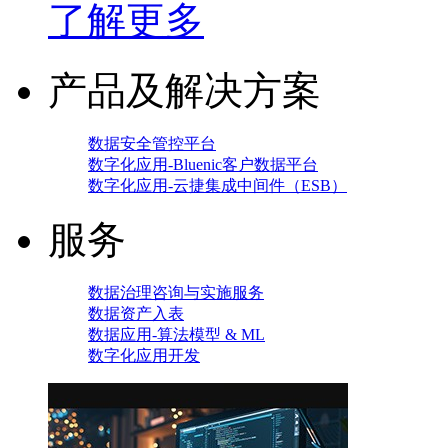
了解更多
产品及解决方案
数据安全管控平台
数字化应用-Bluenic客户数据平台
数字化应用-云捷集成中间件（ESB）
服务
数据治理咨询与实施服务
数据资产入表
数据应用-算法模型 & ML
数字化应用开发