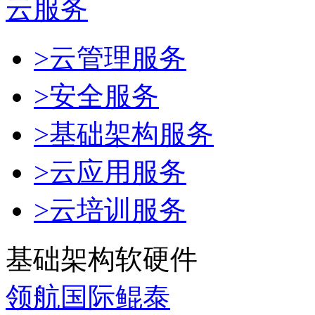
云服务
>云管理服务
>安全服务
>基础架构服务
>云应用服务
>云培训服务
基础架构软硬件
领航国际鲲泰