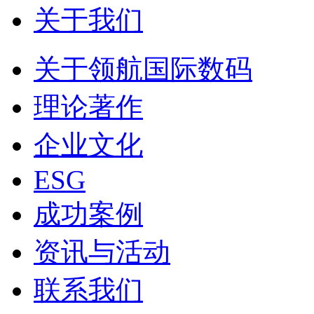
关于我们
关于领航国际数码
理论著作
企业文化
ESG
成功案例
资讯与活动
联系我们