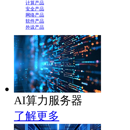
计算产品
安全产品
网络产品
软件产品
外设产品
AI算力服务器
了解更多