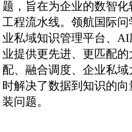
题，旨在为企业的数智
工程流水线。领航国际问学
业私域知识管理平台、A
业提供更先进、更匹配的
配、融合调度、企业
时解决了数据到知识的向
装问题。