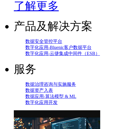
了解更多
产品及解决方案
数据安全管控平台
数字化应用-Bluenic客户数据平台
数字化应用-云捷集成中间件（ESB）
服务
数据治理咨询与实施服务
数据资产入表
数据应用-算法模型 & ML
数字化应用开发