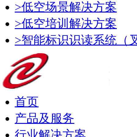
>低空场景解决方案
>低空培训解决方案
>智能标识识读系统（
首页
产品及服务
行业解决方案