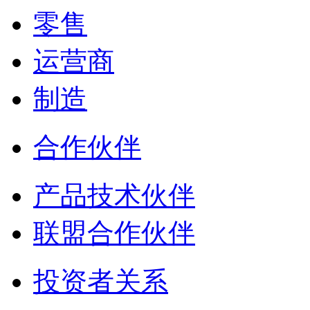
零售
运营商
制造
合作伙伴
产品技术伙伴
联盟合作伙伴
投资者关系