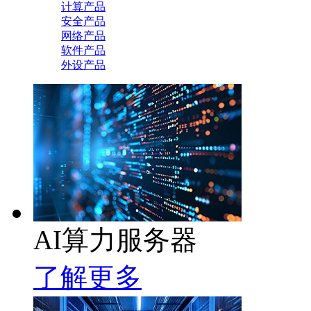
计算产品
安全产品
网络产品
软件产品
外设产品
AI算力服务器
了解更多