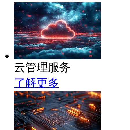
云管理服务
了解更多