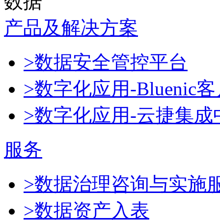
数据
产品及解决方案
>数据安全管控平台
>数字化应用-Blueni
>数字化应用-云捷集成
服务
>数据治理咨询与实施
>数据资产入表