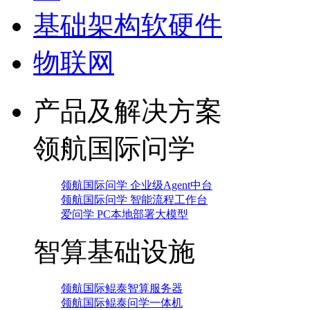
基础架构软硬件
物联网
产品及解决方案
领航国际问学
领航国际问学 企业级Agent中台
领航国际问学 智能流程工作台
爱问学 PC本地部署大模型
智算基础设施
领航国际鲲泰智算服务器
领航国际鲲泰问学一体机