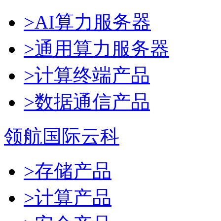
>AI算力服务器
>通用算力服务器
>计算终端产品
>数据通信产品
领航国际云科
>存储产品
>计算产品