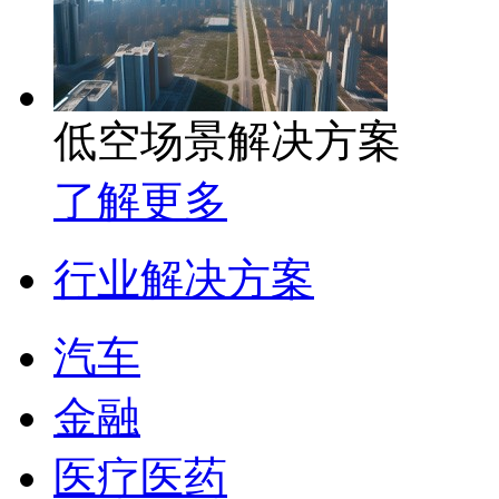
低空场景解决方案
了解更多
行业解决方案
汽车
金融
医疗医药