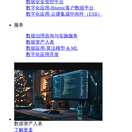
数据安全管控平台
数字化应用-Bluenic客户数据平台
数字化应用-云捷集成中间件（ESB）
服务
数据治理咨询与实施服务
数据资产入表
数据应用-算法模型 & ML
数字化应用开发
数据资产入表
了解更多