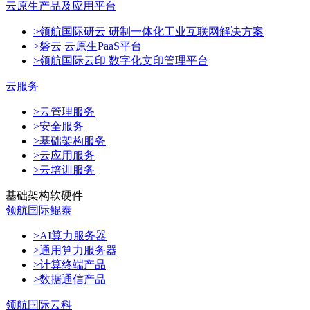
云原生产品及应用平台
>领航国际研云 研制一体化工业互联网解决方案
>磐云 云原生PaaS平台
>领航国际云印 数字化文印管理平台
云服务
>云管理服务
>安全服务
>基础架构服务
>云应用服务
>云培训服务
基础架构软硬件
领航国际鲲泰
>AI算力服务器
>通用算力服务器
>计算终端产品
>数据通信产品
领航国际云科