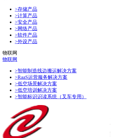
>存储产品
>计算产品
>安全产品
>网络产品
>软件产品
>外设产品
物联网
物联网
>智能制造线边搬运解决方案
>RaaS运营服务解决方案
>低空场景解决方案
>低空培训解决方案
>智能标识识读系统（叉车专用）