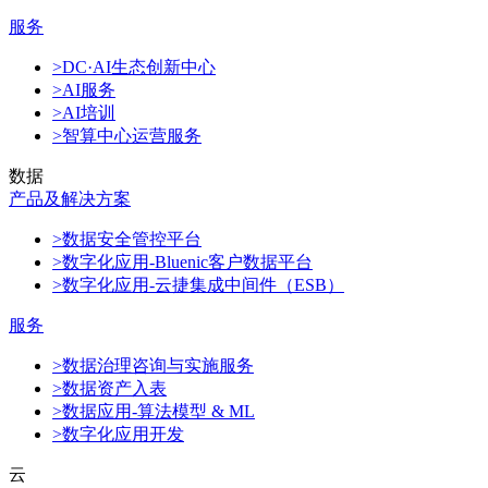
服务
>DC·AI生态创新中心
>AI服务
>AI培训
>智算中心运营服务
数据
产品及解决方案
>数据安全管控平台
>数字化应用-Bluenic客户数据平台
>数字化应用-云捷集成中间件（ESB）
服务
>数据治理咨询与实施服务
>数据资产入表
>数据应用-算法模型 & ML
>数字化应用开发
云