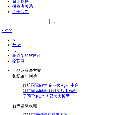
合作伙伴
投资者关系
关于我们
中
EN
AI
数据
云
基础架构软硬件
物联网
产品及解决方案
领航国际问学
领航国际问学 企业级Agent中台
领航国际问学 智能流程工作台
爱问学 PC本地部署大模型
智算基础设施