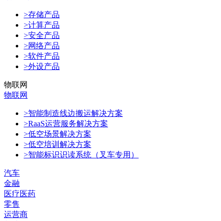
>存储产品
>计算产品
>安全产品
>网络产品
>软件产品
>外设产品
物联网
物联网
>智能制造线边搬运解决方案
>RaaS运营服务解决方案
>低空场景解决方案
>低空培训解决方案
>智能标识识读系统（叉车专用）
汽车
金融
医疗医药
零售
运营商