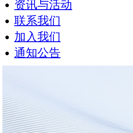
资讯与活动
联系我们
加入我们
通知公告