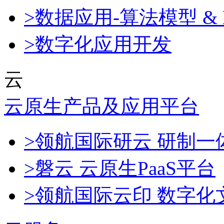
>数据应用-算法模型 & 
>数字化应用开发
云
云原生产品及应用平台
>领航国际研云 研制
>磐云 云原生PaaS平台
>领航国际云印 数字化