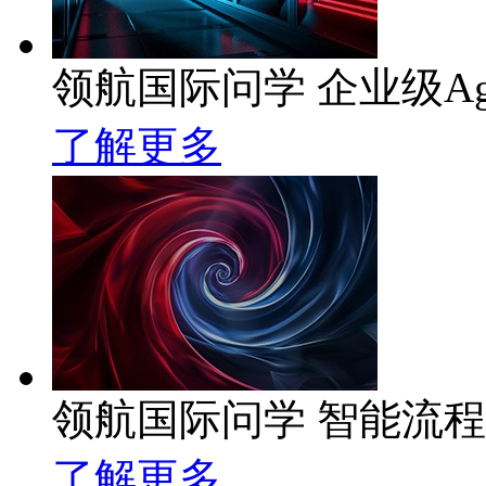
领航国际问学 企业级Ag
了解更多
领航国际问学 智能流
了解更多