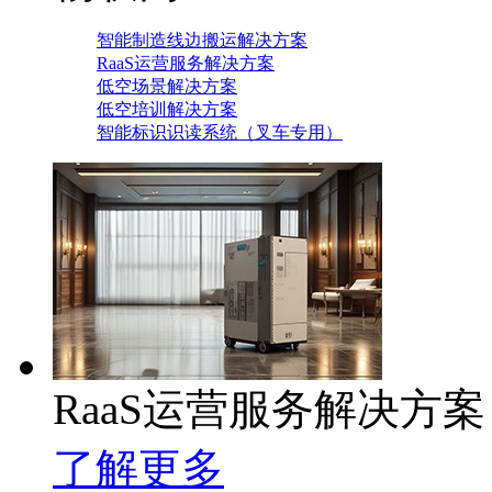
智能制造线边搬运解决方案
RaaS运营服务解决方案
低空场景解决方案
低空培训解决方案
智能标识识读系统（叉车专用）
RaaS运营服务解决方案
了解更多