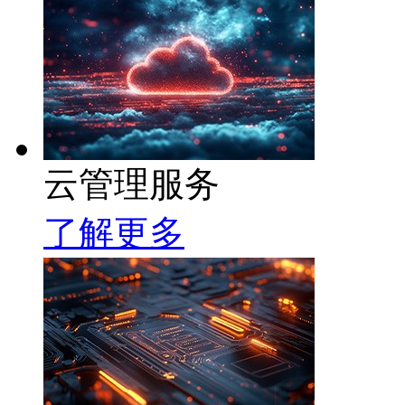
云管理服务
了解更多