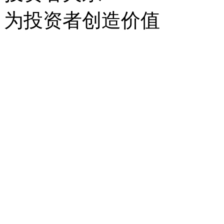
为投资者创造价值