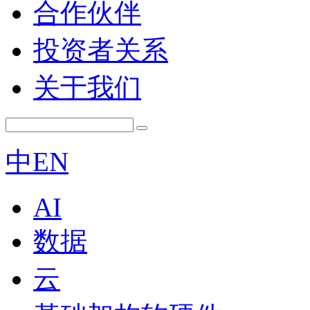
合作伙伴
投资者关系
关于我们
中
EN
AI
数据
云