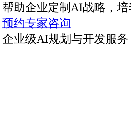
帮助企业定制AI战略，培养
预约专家咨询
企业级AI规划与开发服务