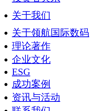
关于我们
关于领航国际数码
理论著作
企业文化
ESG
成功案例
资讯与活动
联系我们