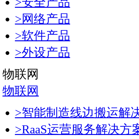
>安全产品
>网络产品
>软件产品
>外设产品
物联网
物联网
>智能制造线边搬运解
>RaaS运营服务解决方