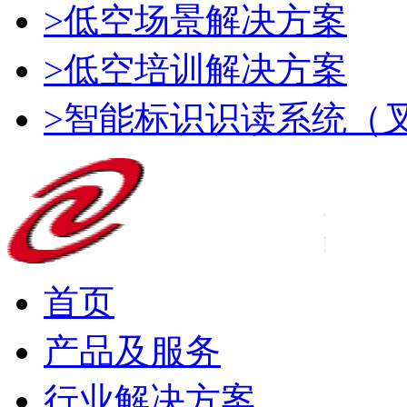
>低空场景解决方案
>低空培训解决方案
>智能标识识读系统（
首页
产品及服务
行业解决方案