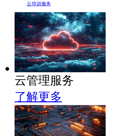
云培训服务
云管理服务
了解更多