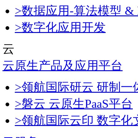
>数据应用-算法模型 & 
>数字化应用开发
云
云原生产品及应用平台
>领航国际研云 研制
>磐云 云原生PaaS平台
>领航国际云印 数字化