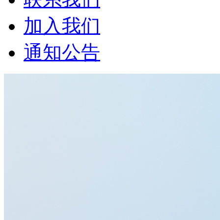
加入我们
通知公告