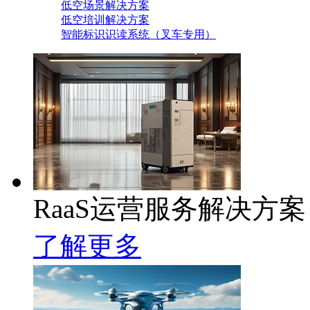
低空场景解决方案
低空培训解决方案
智能标识识读系统（叉车专用）
RaaS运营服务解决方案
了解更多