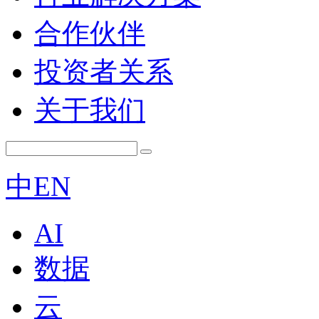
合作伙伴
投资者关系
关于我们
中
EN
AI
数据
云