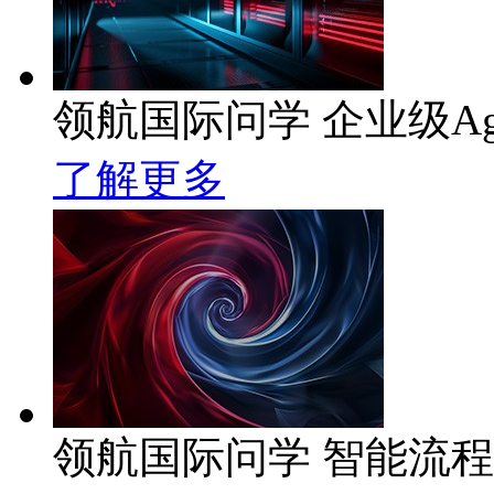
领航国际问学 企业级Ag
了解更多
领航国际问学 智能流