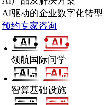
AI产品及解决方案
AI驱动的企业数字化转型
预约专家咨询
领航国际问学
智算基础设施