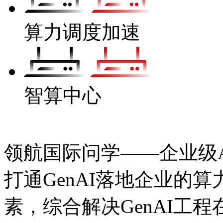
算力调度加速
智算中心
领航国际问学——企业级Ag
打通GenAI落地企业的算力
素，综合解决GenAI工程在