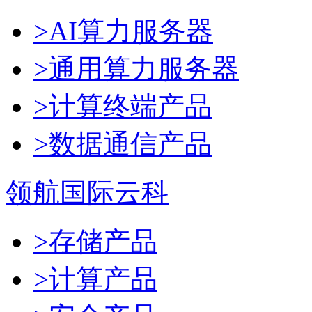
>AI算力服务器
>通用算力服务器
>计算终端产品
>数据通信产品
领航国际云科
>存储产品
>计算产品