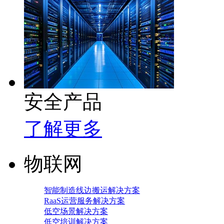
安全产品
了解更多
物联网
智能制造线边搬运解决方案
RaaS运营服务解决方案
低空场景解决方案
低空培训解决方案