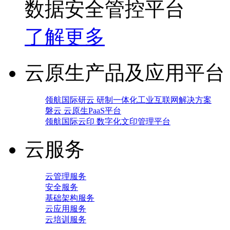
数据安全管控平台
了解更多
云原生产品及应用平台
领航国际研云 研制一体化工业互联网解决方案
磐云 云原生PaaS平台
领航国际云印 数字化文印管理平台
云服务
云管理服务
安全服务
基础架构服务
云应用服务
云培训服务