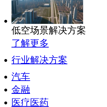
低空场景解决方案
了解更多
行业解决方案
汽车
金融
医疗医药