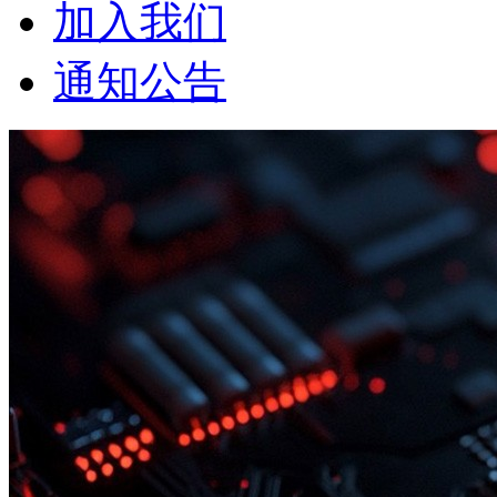
加入我们
通知公告