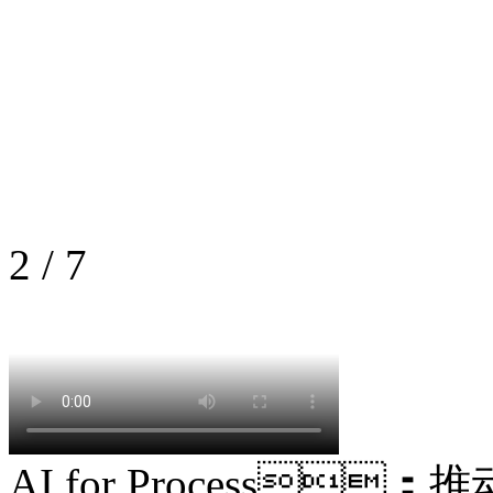
2
/
7
AI for Process